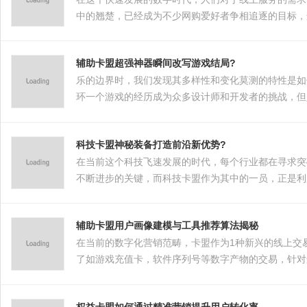
中的翘楚，已经成为不少网购爱好者争相追逐的目标，这
专属权益体验，今天我们就来探索一下，如何通过权益
辅助卡盟超强神器瞬间改写游戏结局?
乐的边界时，我们发现其多样性和变化莫测的特性是如
环一个游戏的经历成为众多设计师和开发者的挑战，但
具能够在某种程度上“改写”游戏的结局，从而为玩家
科技卡盟神秘装备打造前沿新优势?
在当前这个科技飞速发展的时代，每个行业都在寻求突
不断进步的关键，而科技卡盟作为其中的一员，正是利
辅助卡盟用户画像建模与工具推荐算法揭秘
在当前的数字化营销范畴，卡盟作为1种新兴的线上交
了如游戏充值卡，软件序列号等数字产物的交易，针对
帮忙平台更好地理解用户需求，从而推送更精准的商品
权益卡盟如何通过精准营销提升用户转化率