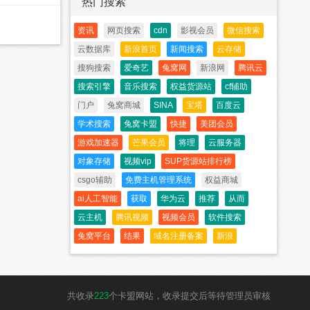
热门搜索
资讯
网页搜索
cdn
影视会员
微信搜索
云数据库
新浪首页
新闻搜索
云存储
搜狗搜索
爱奇艺
兔窝网
新浪网
腾讯云
搜索引擎
音乐搜索
权益货源站
cf辅助
门户
兔窝商城
SINA
宝塔
百度云
学术搜索
兔窝卡盟
快捷
美团会员
游戏加速器
芒果会员
将理
云服务器
对象存储
视频vip
SUP货源站排行榜
csgo辅助
免费主机管理系统
权益商城
ai人工智能
获取
华为云
推荐
从而
云主机
腾讯视频
视频会员
软件搜索
兔窝平台
结果
域名注册备案
新浪
共收录
223
个卡盟网站，收录提交后等待管理员审核