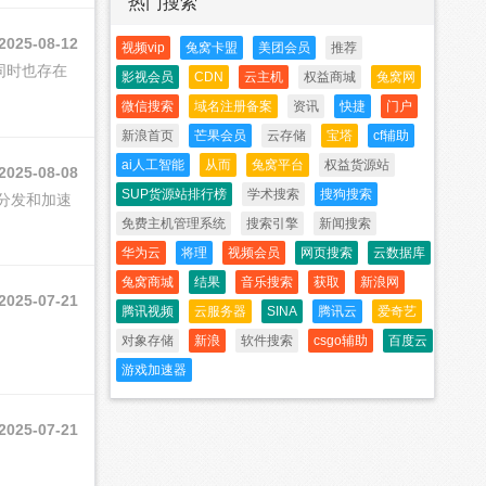
热门搜索
2025-08-12
视频vip
兔窝卡盟
美团会员
推荐
同时也存在
影视会员
CDN
云主机
权益商城
兔窝网
微信搜索
域名注册备案
资讯
快捷
门户
新浪首页
芒果会员
云存储
宝塔
cf辅助
ai人工智能
从而
兔窝平台
权益货源站
2025-08-08
SUP货源站排行榜
学术搜索
搜狗搜索
分发和加速
免费主机管理系统
搜索引擎
新闻搜索
华为云
将理
视频会员
网页搜索
云数据库
兔窝商城
结果
音乐搜索
获取
新浪网
2025-07-21
腾讯视频
云服务器
SINA
腾讯云
爱奇艺
对象存储
新浪
软件搜索
csgo辅助
百度云
游戏加速器
2025-07-21