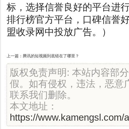
标，选择信誉良好的平台进
排行榜官方平台，口碑信誉
盟收录网中投放广告。）
上一篇：
腾讯的短视频到底错在了哪里？
版权免责声明: 本站内容部
假。如有侵权，违法，恶意
联系我们删除。
本文地址：
https://www.kamengsl.com/ar