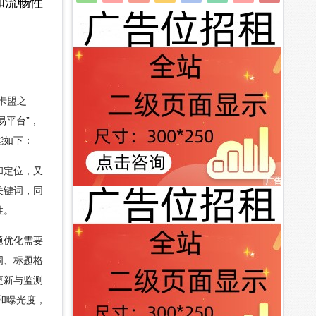
和流畅性
卡盟之
易平台”，
能如下：
和定位，又
关键词，同
性。
题优化需要
词、标题格
更新与监测
和曝光度，