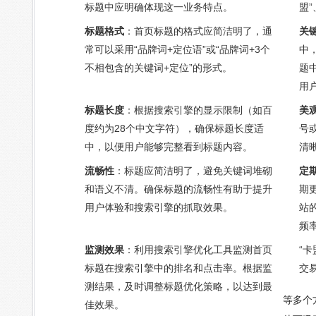
标题中应明确体现这一业务特点。
盟”
标题格式
：首页标题的格式应简洁明了，通
关
常可以采用“品牌词+定位语”或“品牌词+3个
中
不相包含的关键词+定位”的形式。
题
用
标题长度
：根据搜索引擎的显示限制（如百
美
度约为28个中文字符），确保标题长度适
号
中，以便用户能够完整看到标题内容。
清
流畅性
：标题应简洁明了，避免关键词堆砌
定
和语义不清。确保标题的流畅性有助于提升
期
用户体验和搜索引擎的抓取效果。
站
频
监测效果
：利用搜索引擎优化工具监测首页
“卡
标题在搜索引擎中的排名和点击率。根据监
交
测结果，及时调整标题优化策略，以达到最
等多个
佳效果。