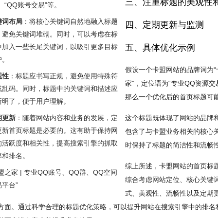
三、注重标题的美观性
、“QQ账号交易”等。
键词布局
：将核心关键词自然地融入标题
四、定期更新与监测
，避免关键词堆砌。同时，可以考虑在标
中加入一些长尾关键词，以吸引更多目标
五、具体优化示例
户。
假设一个卡盟网站的品牌词为“
观性
：标题应书写正规，避免使用特殊符
家”，定位语为“专业QQ资源交
或乱码。同时，标题中的关键词和描述应
那么一个优化后的首页标题可
晰明了，便于用户理解。
期更新
：随着网站内容和业务的发展，定
这个标题既体现了网站的品牌
更新首页标题是必要的。这有助于保持网
包含了与卡盟业务相关的核心
的活跃度和相关性，提高搜索引擎的抓取
时保持了标题的简洁性和流畅
率和排名。
综上所述，卡盟网站的首页标
盟之家 | 专业QQ账号、QQ群、QQ空间
综合考虑网站定位、核心关键
易平台”
式、美观性、流畅性以及定期
方面。通过科学合理的标题优化策略，可以提升网站在搜索引擎中的排名