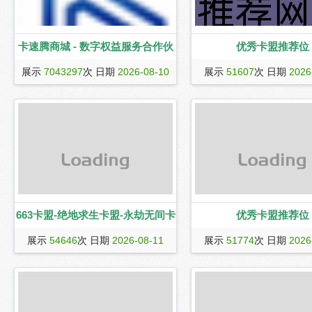
卡速腾商城 - 数字权益服务合作伙
优秀卡盟推荐位
卡速腾网络是面向虚拟数字产品行业的
伴
展示
7043297
次 日期
2026-08-10
展示
51607
次 日期
2026
一站式充值平台。经营业务覆盖了视频
会员、生活服务、游戏道具、文娱会
员、食品生鲜、知识教育、兑换卷卡、
音乐会员、阅读教育、游戏加速器、生
活票务、游戏点卡、会员业务等所有虚
拟类产品，我们致力于打造全国最受尊
敬的数字产业系统类型团队，打造全国
最受尊敬的数字产业服务平台
663卡盟-绝地求生卡盟-永劫无间卡
优秀卡盟推荐位
663卡盟(www.663mk.cn)-全网低价卡盟
盟-CF穿越火线卡盟-黑号卡盟-LOL
展示
54646
次 日期
2026-08-11
展示
51774
次 日期
2026
平台,绝地求生卡盟,吃鸡卡盟,dnf卡盟,永
劫无间卡盟,CSGO卡盟,穿越火线卡盟,无
卡盟-DNF卡盟-CSGO卡盟-专业卡
畏契约卡盟,lol英雄联盟,辅助卡盟,和平
盟平台「663卡盟」
精英卡盟,金铲铲之战卡盟等,良好的售
后,低价卡盟,IOS手游等各类热门游戏辅