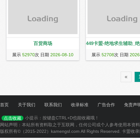
点卡平台，尽在7117卡盟平台，加入我
们免费成为一级代理商，拥有代理低价
批发。
百货商场
449卡盟-绝地求生辅助_
449卡盟（www.449km.co
盟_永劫无间辅助_永劫
展示
52970
次 日期
2026-08-10
展示
52708
次 日期
2026
游戏辅助卡盟,主打绝地求生辅
生卡盟,永劫无间卡盟,永劫无间辅
_CF辅助卡盟_LOL卡盟_
助,cf卡盟,lol卡盟,lol辅助,dnf卡
«
_CSGO_吃鸡等热门游
助,绝地求生黑号,吃鸡辅助,csg
众多游戏辅助卡盟,货源稳定齐
盟首选平台。
首页
关于我们
联系我们
收录标准
广告合作
免责声
小提示：按键盘CTRL+D也能收藏哦！
点击收藏
网站声明：本站所有资料取之于互联网，任何公司或个人参考使用本资料
版权所有©（2015-2022）kamengsl.com All Rights Reserved.
卡盟收录