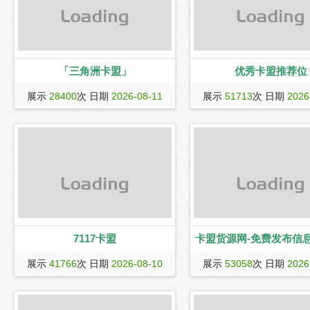
助卡密和游戏黑号小号批发购买的平台
总站!
「三角洲卡盟」
优秀卡盟推荐位
三角洲卡盟（www.131km.com）是一家
展示
28400
次 日期
2026-08-11
展示
51713
次 日期
2026
游戏资讯论坛,本站给用户提供稳定的三
角洲辅助卡盟,三角洲行动卡盟,三角洲行
动辅助卡盟,等多样化功能24小时自动发
卡平台。安全可靠助您在游戏中称霸战
场,体验非凡乐趣!
7117卡盟
卡盟货源网-免费发布信息
7117卡盟是一家游戏点卡销售平台，主
卡盟货源网提供免费发布信息平
展示
41766
次 日期
2026-08-10
展示
53058
次 日期
2026
营三角洲行动/绝地求生/永劫无间等游戏
官方平台。
卡盟辅助，平台成立年已久，全网实力
卡盟辅助网站，国内优秀专业批发游戏