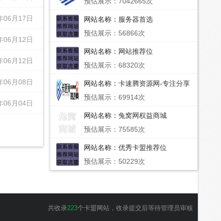
预估展示：7042665次
年06月17日
网站名称：
服务器首选
预估展示：56866次
年06月12日
网站名称：
网站推荐位
年06月12日
预估展示：68320次
年06月08日
网站名称：
卡速腾资源网-专注分享
网络精品资源平台,免费软件,活动
预估展示：69914次
线报,网站源码,QQ技术,卡速腾教程
年06月04日
网,小刀娱乐网-专注分享网络精品
网站名称：
兔窝网权益商城
资源平台,免费软件,活动线报,网站
源码,QQ技术,卡速腾教程网,小刀娱
预估展示：75585次
乐网
网站名称：
优秀卡盟推荐位
预估展示：50229次
共收录
223
个卡盟网站，收录提交后等待管理员审核