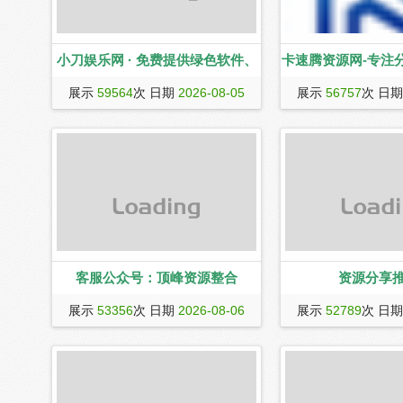
小刀娱乐网 · 免费提供绿色软件、
卡速腾资源网-专注
活动线报以及其他网络资源，好货
源平台,免费软件,活
展示
59564
次 日期
2026-08-05
展示
56757
次 日
不私藏！
码,QQ技术,卡速腾
网-专注分享网络精
费软件,活动线报,网
术,卡速腾教程网
客服公众号：顶峰资源整合
资源分享
网络永久发布页
展示
53356
次 日期
2026-08-06
展示
52789
次 日