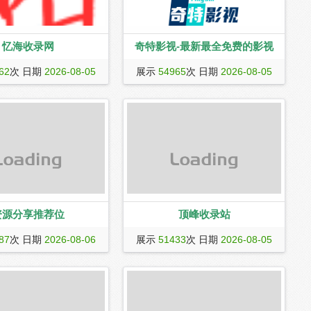
忆海收录网
奇特影视-最新最全免费的影视
w.yihaiquanyi.com）
奇特影视致力于提供最新、最全的影视
62
次 日期
2026-08-05
展示
54965
次 日期
2026-08-05
互增的自动外链平台，自动
娱乐资讯，包括电影、电视剧、综艺节
录，自动收录网站网址,可以
目等内容，让您随时随地了解影视行业
高百度权重，增加反向链
动态。
度收录，是您迅速提升网站
推广必备工具，我们坚持为
,网站SEO优化,网站营销推
。
资源分享推荐位
顶峰收录站
顶峰收录网
87
次 日期
2026-08-06
展示
51433
次 日期
2026-08-05