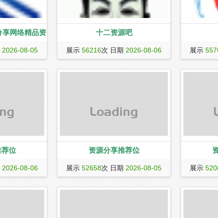
分享网络精品资
十二资源吧
十二资源吧,每天准时更新全网精品资源,
忆海收录网（ww
动线报,网站源
期
2026-08-05
展示
56216
次 日期
2026-08-06
展示
557
专注网络活动线报,技术教程,自学教程,
是一个流量
网站源码,源码分享,商业源码,游戏源码,
友情链接收
教程网,小刀娱乐
精品源码,游戏源码,免费源码,莎莎源
给你网站提
品资源平台,免
码,PHP源码,莎莎源码论坛,商业版源码,
接，加快百
技术导航,绿色资源,包括绿色软件资源,
流量的网络
站源码,QQ技
办公资源等,全网资源,技术,教程,分享平
广大站长服务
台！
广轻松搞定
,小刀娱乐网
推荐位
资源分享推荐位
期
2026-08-06
展示
52658
次 日期
2026-08-05
展示
520