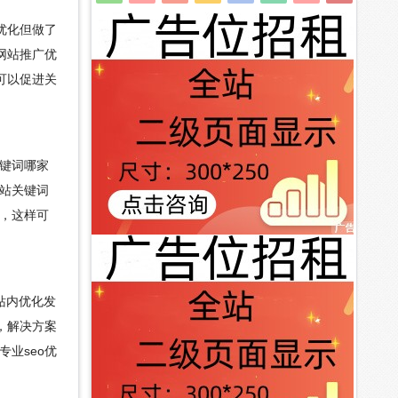
优化但做了
网站推广优
可以促进关
键词哪家
站关键词
，这样可
站内优化发
，解决方案
业seo优