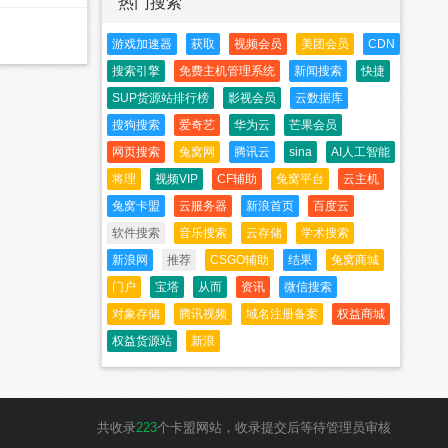
热门搜索
游戏加速器
获取
视频会员
美团会员
CDN
搜索引擎
免费主机管理系统
新闻搜索
快捷
SUP货源站排行榜
影视会员
云数据库
搜狗搜索
爱奇艺
华为云
芒果会员
网页搜索
兔窝网
腾讯云
sina
AI人工智能
将理
视频VIP
CF辅助
兔窝平台
云主机
兔窝卡盟
云服务器
新浪首页
百度云
软件搜索
音乐搜索
云存储
学术搜索
新浪网
推荐
CSGO辅助
结果
兔窝商城
门户
宝塔
从而
资讯
微信搜索
对象存储
腾讯视频
域名注册备案
权益商城
权益货源站
新浪
共收录
223
个卡盟网站，收录提交后等待管理员审核